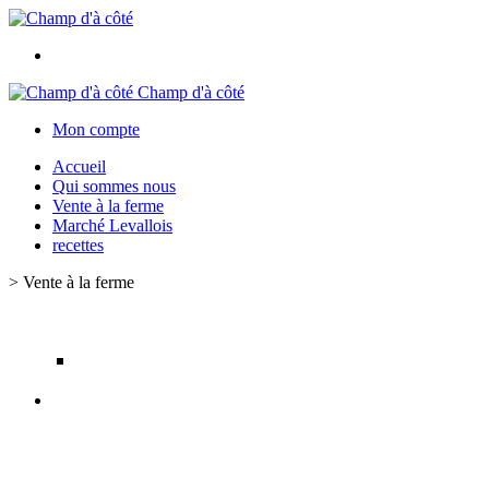
Champ d'à côté
Mon compte
Accueil
Qui sommes nous
Vente à la ferme
Marché Levallois
recettes
>
Vente à la ferme
Panier à récupérer jeudi aux horaires suivants :
-10h00 à 12h30 et 16h00 à 19h00 à la ferme 14 rue du
Vivier, 95220 HERBLAY-SUR-SEINE
Ou